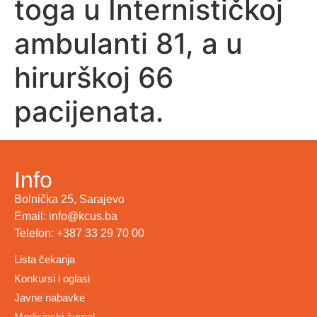
toga u Internističkoj
ambulanti 81, a u
hirurškoj 66
pacijenata.
Info
Bolnička 25, Sarajevo
Email: info@kcus.ba
Telefon: +387 33 29 70 00
Lista čekanja
Konkursi i oglasi
Javne nabavke
Medicinski žurnal