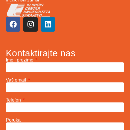
Kontaktirajte nas
Ime i prezime
Vaš email
Telefon
Poruka