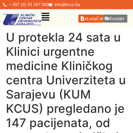
+ 387 (0) 33 297 000
info@kcus.ba
eListaČekanja
Kontakt
U protekla 24 sata u
Klinici urgentne
medicine Kliničkog
centra Univerziteta u
Sarajevu (KUM
KCUS) pregledano je
147 pacijenata, od