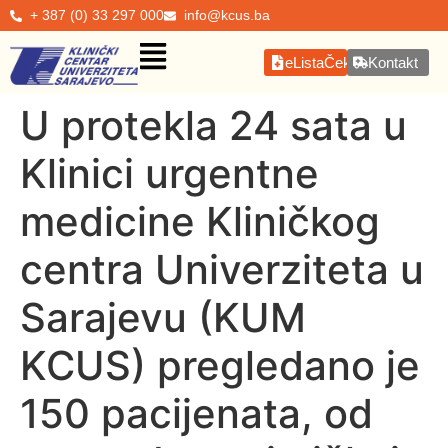
+ 387 (0) 33 297 000
info@kcus.ba
eListaČekanja
Kontakt
U protekla 24 sata u
Klinici urgentne
medicine Kliničkog
centra Univerziteta u
Sarajevu (KUM
KCUS) pregledano je
150 pacijenata, od