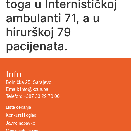
toga u Internističkoj
ambulanti 71, a u
hirurškoj 79
pacijenata.
Info
Bolnička 25, Sarajevo
Email: info@kcus.ba
Telefon: +387 33 29 70 00
Lista čekanja
Konkursi i oglasi
Javne nabavke
Medicinski žurnal