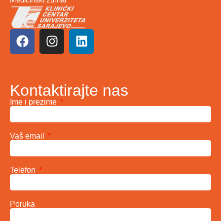
Kontaktirajte nas
Ime i prezime
Vaš email
Telefon
Poruka