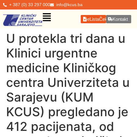
+ 387 (0) 33 297 000
info@kcus.ba
eListaČekanja
Kontakt
U protekla tri dana u
Klinici urgentne
medicine Kliničkog
centra Univerziteta u
Sarajevu (KUM
KCUS) pregledano je
412 pacijenata, od