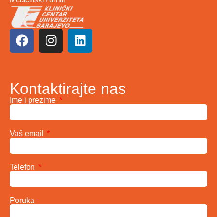
Kontaktirajte nas
Ime i prezime
Vaš email
Telefon
Poruka