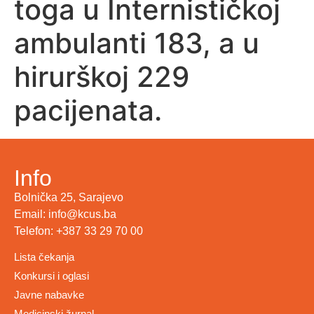
toga u Internističkoj
ambulanti 183, a u
hirurškoj 229
pacijenata.
Info
Bolnička 25, Sarajevo
Email: info@kcus.ba
Telefon: +387 33 29 70 00
Lista čekanja
Konkursi i oglasi
Javne nabavke
Medicinski žurnal