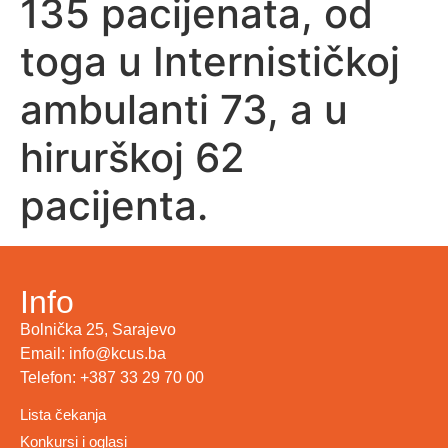
135 pacijenata, od
toga u Internističkoj
ambulanti 73, a u
hirurškoj 62
pacijenta.
Info
Bolnička 25, Sarajevo
Email: info@kcus.ba
Telefon: +387 33 29 70 00
Lista čekanja
Konkursi i oglasi