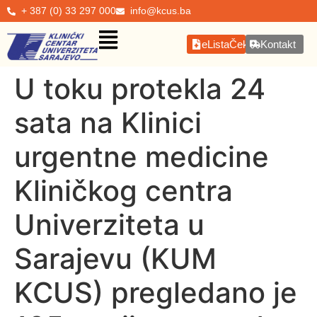
+ 387 (0) 33 297 000
info@kcus.ba
eListaČekanja
Kontakt
U toku protekla 24
sata na Klinici
urgentne medicine
Kliničkog centra
Univerziteta u
Sarajevu (KUM
KCUS) pregledano je