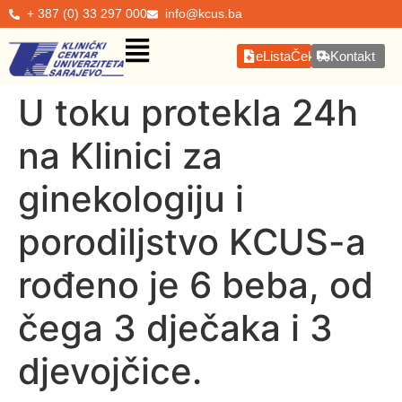
+ 387 (0) 33 297 000
info@kcus.ba
eListaČekanja
Kontakt
U toku protekla 24h
na Klinici za
ginekologiju i
porodiljstvo KCUS-a
rođeno je 6 beba, od
čega 3 dječaka i 3
djevojčice.