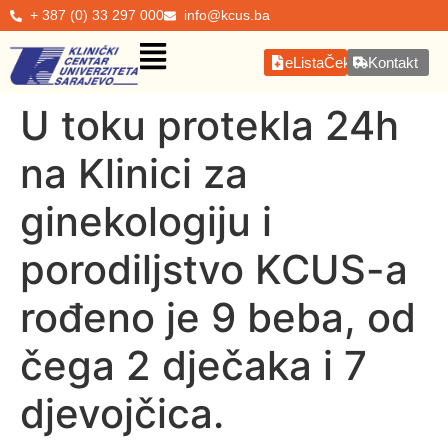
+ 387 (0) 33 297 000
info@kcus.ba
eListaČekanja
Kontakt
U toku protekla 24h
na Klinici za
ginekologiju i
porodiljstvo KCUS-a
rođeno je 9 beba, od
čega 2 dječaka i 7
djevojčica.