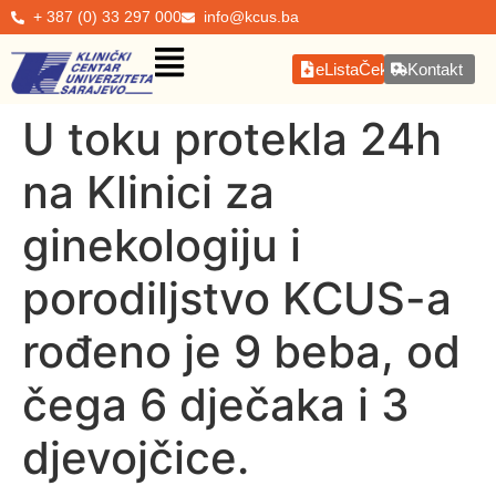
+ 387 (0) 33 297 000
info@kcus.ba
eListaČekanja
Kontakt
U toku protekla 24h
na Klinici za
ginekologiju i
porodiljstvo KCUS-a
rođeno je 9 beba, od
čega 6 dječaka i 3
djevojčice.