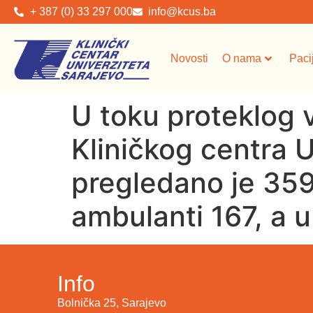
+ 387 (0) 33 297 000
info@kcus.ba
Novosti
O nama
Paci
U toku proteklog 
Kliničkog centra 
pregledano je 359 
ambulanti 167, a u
Info
Bolnička 25, Sarajevo