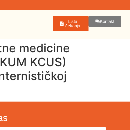
Lista
Kontakt
čekanja
ntne medicine
u (KUM KCUS)
nternističkoj
.
as