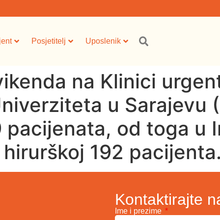
jent
Posjetitelj
Uposlenik
vikenda na Klinici urge
Univerziteta u Sarajev
pacijenata, od toga u I
 hirurškoj 192 pacijenta
Kontaktirajte n
Ime i prezime