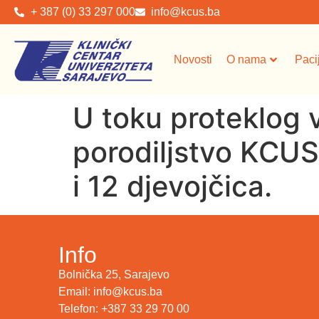
+ 387 (0) 33 297 000
info@kcus.ba
Novosti
O nama
Paci
U toku proteklog v
porodiljstvo KCUS
i 12 djevojčica.
Info
Bolnička 25, Sarajevo
Email: info@kcus.ba
Telefon: +387 33 29 70 00