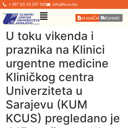
+ 387 (0) 33 297 000
info@kcus.ba
eListaČekanja
Kontakt
U toku vikenda i
praznika na Klinici
urgentne medicine
Kliničkog centra
Univerziteta u
Sarajevu (KUM
KCUS) pregledano je