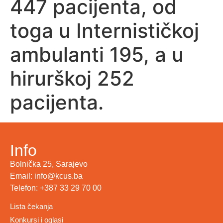
447 pacijenta, od
toga u Internističkoj
ambulanti 195, a u
hirurškoj 252
pacijenta.
Info
Bolnička 25, Sarajevo
Email: info@kcus.ba
Telefon: +387 33 29 70 00
Lista čekanja
Konkursi i oglasi