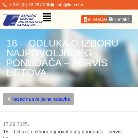
+ 387 (0) 33 297 000
info@kcus.ba
eListaČekanja
Kontakt
18 – ODLUKA O IZBORU
NAJPOVOLJNIJEG
PONUDAČA – SERVIS
LIFTOVA
Nazad na sve javne nabavke
17.09.2025.
18 – Odluka o izboru najpovoljnijeg ponudača – servis