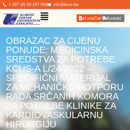
+ 387 (0) 33 297 000
info@kcus.ba
eListaČekanja
Kontakt
OBRAZAC ZA CIJENU
PONUDE: MEDICINSKA
SREDSTVA ZA POTREBE
KCUS-A L/24/2022 –
SPECIFIČNI MATERIJAL
ZA MEHANIČKU POTPORU
RADA SRČANIH KOMORA
ZA POTREBE KLINIKE ZA
KARDIOVASKULARNU
HIRURGIJU