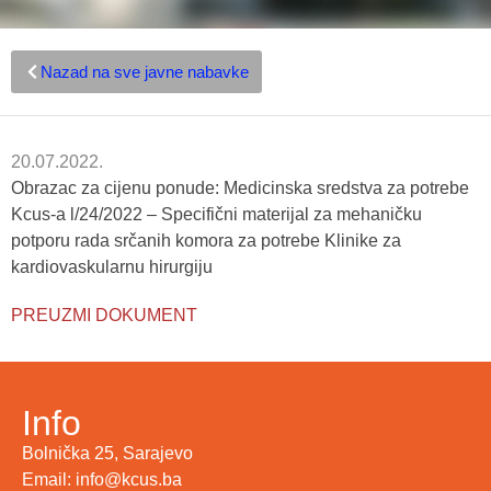
Nazad na sve javne nabavke
20.07.2022.
Obrazac za cijenu ponude: Medicinska sredstva za potrebe
Kcus-a l/24/2022 – Specifični materijal za mehaničku
potporu rada srčanih komora za potrebe Klinike za
kardiovaskularnu hirurgiju
PREUZMI DOKUMENT
Info
Bolnička 25, Sarajevo
Email: info@kcus.ba