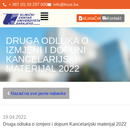
+ 387 (0) 33 297 000
info@kcus.ba
eListaČekanja
Kontakt
DRUGA ODLUKA O
IZMJENI I DOPUNI
KANCELARIJSKI
MATERIJAL 2022
Nazad na sve javne nabavke
19.04.2022.
Druga odluka o izmjeni i dopuni Kancelarijski materijal 2022