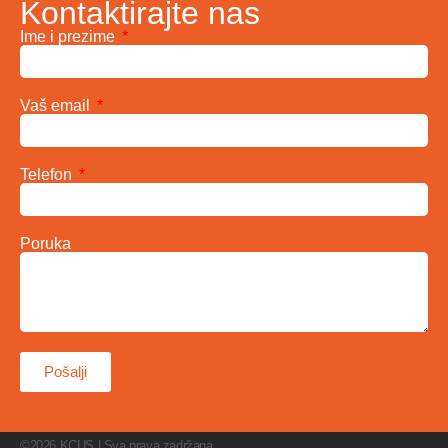
Kontaktirajte nas
Ime i prezime
Vaš email
Telefon
Poruka
Pošalji
©2026 KCUS | Sva prava zadržana