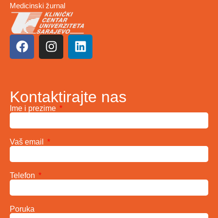
Medicinski žurnal
Kontaktirajte nas
Ime i prezime
Vaš email
Telefon
Poruka