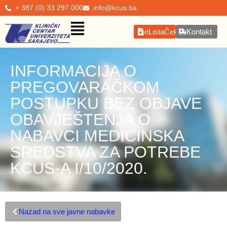
+ 387 (0) 33 297 000
info@kcus.ba
eListaČekanja
Kontakt
INFORMACIJA O
PREGOVARAČKOM
POSTUPKU BEZ OBJAVE
OBAVJEŠTENJA O
NABAVCI MEDICINSKA
SREDSTVA ZA POTREBE
KCUS-A I/10/2020.
Nazad na sve javne nabavke