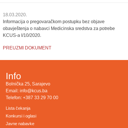
18.03.2020.
Informacija o pregovaračkom postupku bez objave
obavještenja o nabavci Medicinska sredstva za potrebe
KCUS-a I/10/2020.
PREUZMI DOKUMENT
Info
Bolnička 25, Sarajevo
Email: info@kcus.ba
Telefon: +387 33 29 70 00
Lista čekanja
Konkursi i oglasi
Javne nabavke