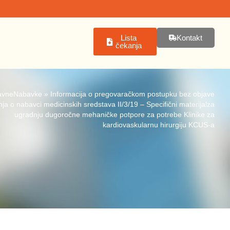
Lista
Kontakt
čekanja
avneNabavke
»
Informacija o pregovaračkom postupku bez objave
ja o nabavci medicinskih sredstava II/3/19 – Specifični materijalza
ugradnju dugoročne mehaničke potpore za potrebe Klinike za
kardiovaskularnu hirurgiju KCUS-a