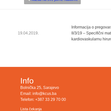
Informacija o pregova
19.04.2019.
II/3/19 – Specifični m
kardiovaskularnu hiru
Info
Bolnička 25, Sarajevo
Email: info@kcus.ba
Telefon: +387 33 29 70 00
Lista čekanja