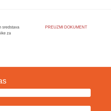
h sredstava
PREUZMI DOKUMENT
nike za
as