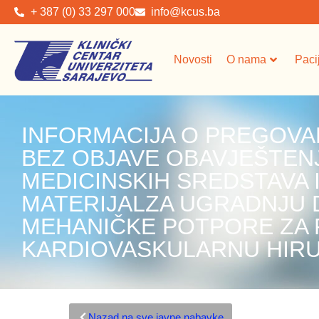
+ 387 (0) 33 297 000
info@kcus.ba
Novosti
O nama
Paci
INFORMACIJA O PREGOV
BEZ OBJAVE OBAVJEŠTENJ
MEDICINSKIH SREDSTAVA II
MATERIJALZA UGRADNJU
MEHANIČKE POTPORE ZA 
KARDIOVASKULARNU HIRU
Nazad na sve javne nabavke