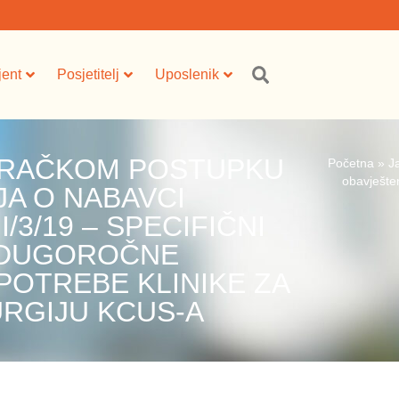
jent
Posjetitelj
Uposlenik
ARAČKOM POSTUPKU
Početna
»
J
obavješten
A O NABAVCI
/3/19 – SPECIFIČNI
 DUGOROČNE
POTREBE KLINIKE ZA
RGIJU KCUS-A