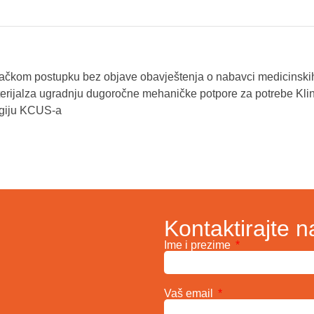
račkom postupku bez objave obavještenja o nabavci medicinski
aterijalza ugradnju dugoročne mehaničke potpore za potrebe Kli
rgiju KCUS-a
Kontaktirajte n
Ime i prezime
Vaš email