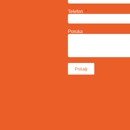
Telefon
Poruka
Pošalji