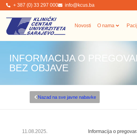
+ 387 (0) 33 297 000
info@kcus.ba
Novosti
O nama
Paci
INFORMACIJA O PREGOV
BEZ OBJAVE
Nazad na sve javne nabavke
11.08.2025.
Informacija o pregova