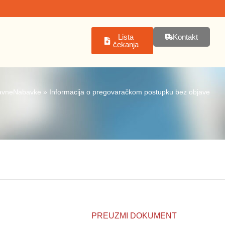
Lista
Kontakt
čekanja
avneNabavke
»
Informacija o pregovaračkom postupku bez objave
PREUZMI DOKUMENT