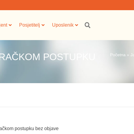
jent
Posjetitelj
Uposlenik
ARAČKOM POSTUPKU
Početna
»
J
račkom postupku bez objave