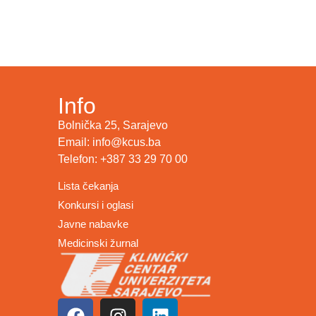
Info
Bolnička 25, Sarajevo
Email: info@kcus.ba
Telefon: +387 33 29 70 00
Lista čekanja
Konkursi i oglasi
Javne nabavke
Medicinski žurnal