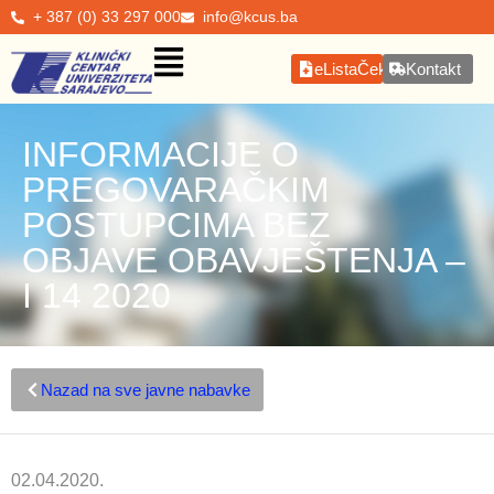
+ 387 (0) 33 297 000
info@kcus.ba
eListaČekanja
Kontakt
INFORMACIJE O
PREGOVARAČKIM
POSTUPCIMA BEZ
OBJAVE OBAVJEŠTENJA –
I 14 2020
Nazad na sve javne nabavke
02.04.2020.