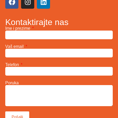
Kontaktirajte nas
Ime i prezime
Vaš email
Telefon
Poruka
Pošalji