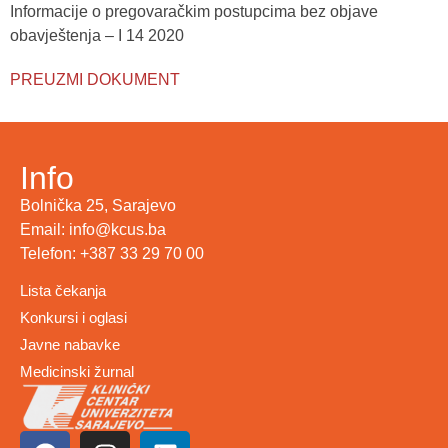
Informacije o pregovaračkim postupcima bez objave
obavještenja – I 14 2020
PREUZMI DOKUMENT
Info
Bolnička 25, Sarajevo
Email: info@kcus.ba
Telefon: +387 33 29 70 00
Lista čekanja
Konkursi i oglasi
Javne nabavke
Medicinski žurnal