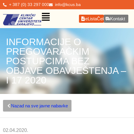
+ 387 (0) 33 297 000
info@kcus.ba
eListaČekanja
Kontakt
INFORMACIJE O
PREGOVARAČKIM
POSTUPCIMA BEZ
OBJAVE OBAVJEŠTENJA –
I 17 2020
Nazad na sve javne nabavke
02.04.2020.