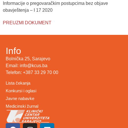
Informacije o pregovaračkim postupcima bez objave
obavještenja – I 17 2020
PREUZMI DOKUMENT
Info
Bolnička 25, Sarajevo
Email: info@kcus.ba
Telefon: +387 33 29 70 00
Lista čekanja
Konkursi i oglasi
Javne nabavke
Medicinski žurnal