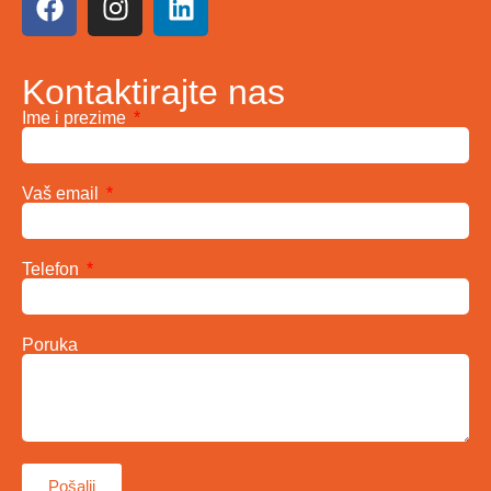
Kontaktirajte nas
Ime i prezime
Vaš email
Telefon
Poruka
Pošalji