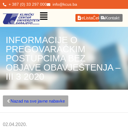
+ 387 (0) 33 297 000
info@kcus.ba
eListaČekanja
Kontakt
INFORMACIJE O
PREGOVARAČKIM
POSTUPCIMA BEZ
OBJAVE OBAVJEŠTENJA –
III 3 2020
Nazad na sve javne nabavke
02.04.2020.