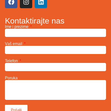
Kontaktirajte nas
Ime i prezime
Vaš email
Telefon
Poruka
Pošalji