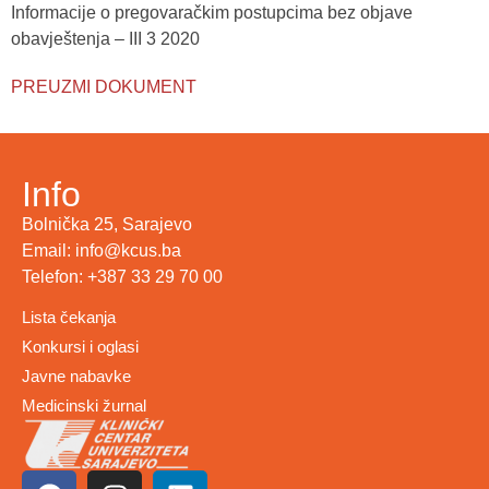
Informacije o pregovaračkim postupcima bez objave
obavještenja – III 3 2020
PREUZMI DOKUMENT
Info
Bolnička 25, Sarajevo
Email: info@kcus.ba
Telefon: +387 33 29 70 00
Lista čekanja
Konkursi i oglasi
Javne nabavke
Medicinski žurnal