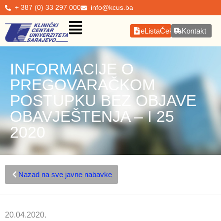
+ 387 (0) 33 297 000
info@kcus.ba
eListaČekanja
Kontakt
INFORMACIJE O
PREGOVARAČKOM
POSTUPKU BEZ OBJAVE
OBAVJEŠTENJA – I 25
2020
Nazad na sve javne nabavke
20.04.2020.