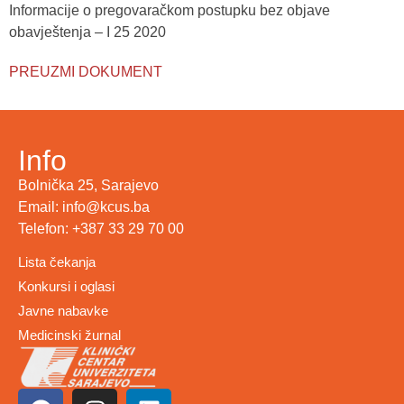
Informacije o pregovaračkom postupku bez objave
obavještenja – I 25 2020
PREUZMI DOKUMENT
Info
Bolnička 25, Sarajevo
Email: info@kcus.ba
Telefon: +387 33 29 70 00
Lista čekanja
Konkursi i oglasi
Javne nabavke
Medicinski žurnal