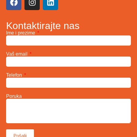
Kontaktirajte nas
Ime i prezime
Vaš email
Telefon
Poruka
Pošalji