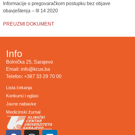
Informacije o pregovaračkom postupku bez objave
obavještenja – III 14 2020
PREUZMI DOKUMENT
Info
Bolnička 25, Sarajevo
Email: info@kcus.ba
Telefon: +387 33 29 70 00
Lista čekanja
Konkursi i oglasi
Javne nabavke
Medicinski žurnal