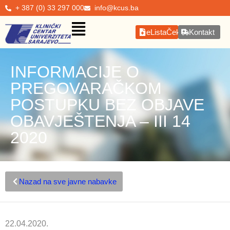
+ 387 (0) 33 297 000
info@kcus.ba
eListaČekanja
Kontakt
INFORMACIJE O
PREGOVARAČKOM
POSTUPKU BEZ OBJAVE
OBAVJEŠTENJA – III 14
2020
Nazad na sve javne nabavke
22.04.2020.