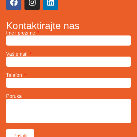
Kontaktirajte nas
Ime i prezime
Vaš email
Telefon
Poruka
Pošalji