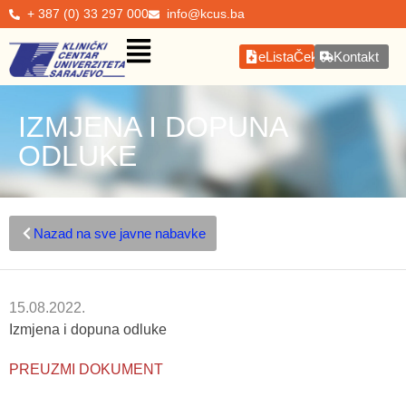
+ 387 (0) 33 297 000
info@kcus.ba
eListaČekanja
Kontakt
IZMJENA I DOPUNA
ODLUKE
Nazad na sve javne nabavke
15.08.2022.
Izmjena i dopuna odluke
PREUZMI DOKUMENT