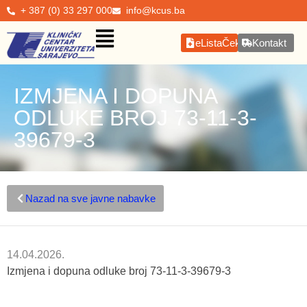
+ 387 (0) 33 297 000
info@kcus.ba
eListaČekanja
Kontakt
IZMJENA I DOPUNA
ODLUKE BROJ 73-11-3-
39679-3
Nazad na sve javne nabavke
14.04.2026.
Izmjena i dopuna odluke broj 73-11-3-39679-3