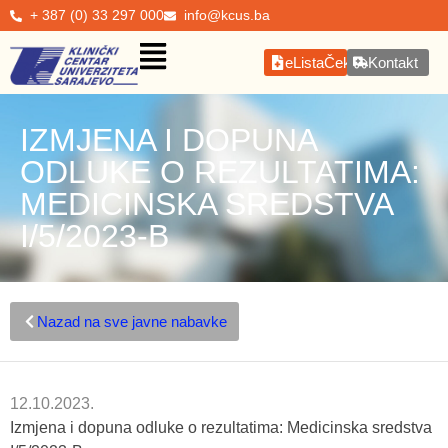
+ 387 (0) 33 297 000
info@kcus.ba
eListaČekanja
Kontakt
IZMJENA I DOPUNA
ODLUKE O REZULTATIMA:
MEDICINSKA SREDSTVA
I/5/2023-B
Nazad na sve javne nabavke
12.10.2023.
Izmjena i dopuna odluke o rezultatima: Medicinska sredstva