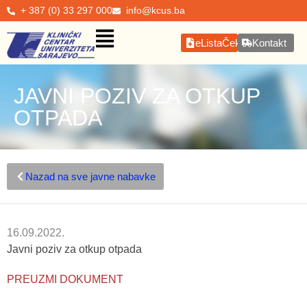
+ 387 (0) 33 297 000
info@kcus.ba
eListaČekanja
Kontakt
JAVNI POZIV ZA OTKUP
OTPADA
Nazad na sve javne nabavke
16.09.2022.
Javni poziv za otkup otpada
PREUZMI DOKUMENT