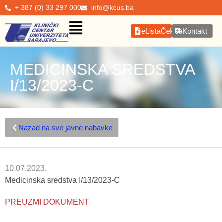
+ 387 (0) 33 297 000
info@kcus.ba
eListaČekanja
Kontakt
MEDICINSKA SREDSTVA
I/13/2023-C
Nazad na sve javne nabavke
10.07.2023.
Medicinska sredstva I/13/2023-C
PREUZMI DOKUMENT