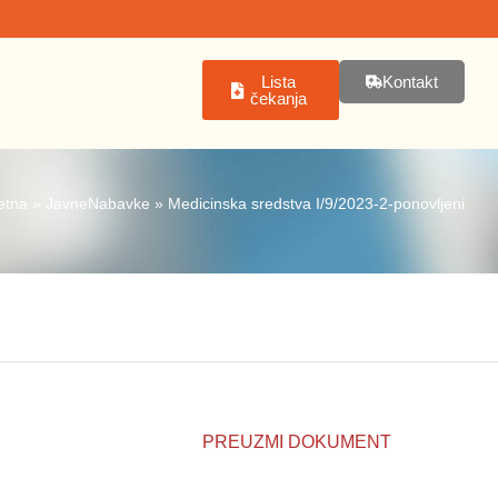
Lista
Kontakt
čekanja
etna
»
JavneNabavke
»
Medicinska sredstva I/9/2023-2-ponovljeni
PREUZMI DOKUMENT