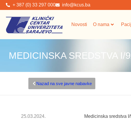
+ 387 (0) 33 297 000
info@kcus.ba
Novosti
O nama
Paci
MEDICINSKA SREDSTVA I/9
Nazad na sve javne nabavke
25.03.2024.
Medicinska sredstva I