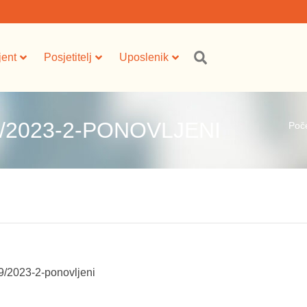
jent
Posjetitelj
Uposlenik
/2023-2-PONOVLJENI
Poč
/9/2023-2-ponovljeni