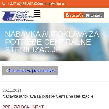
+ 387 (0) 33 297 000
info@kcus.ba
eListaČekanja
Kontakt
NABAVKA AUTOKLAVA ZA
POTREBE CENTRALNE
STERILIZACIJE
Nazad na sve javne nabavke
26.11.2021.
Nabavka autoklava za potrebe Centralne sterilizacije
PREUZMI DOKUMENT