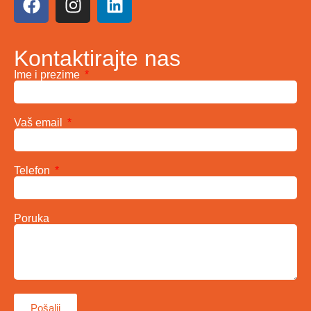
Kontaktirajte nas
Ime i prezime
Vaš email
Telefon
Poruka
Pošalji