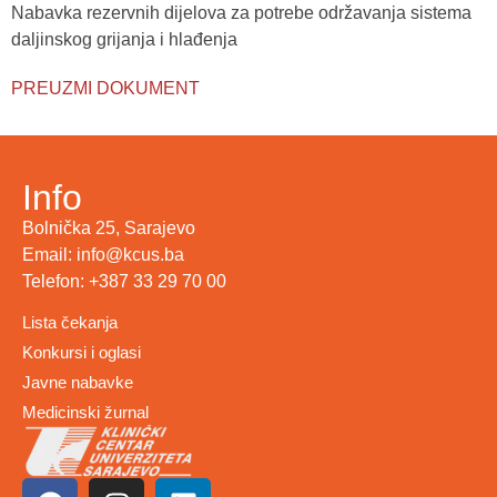
Nabavka rezervnih dijelova za potrebe održavanja sistema
daljinskog grijanja i hlađenja
PREUZMI DOKUMENT
Info
Bolnička 25, Sarajevo
Email: info@kcus.ba
Telefon: +387 33 29 70 00
Lista čekanja
Konkursi i oglasi
Javne nabavke
Medicinski žurnal