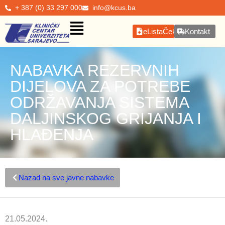
+ 387 (0) 33 297 000
info@kcus.ba
eListaČekanja
Kontakt
NABAVKA REZERVNIH
DIJELOVA ZA POTREBE
ODRŽAVANJA SISTEMA
DALJINSKOG GRIJANJA I
HLAĐENJA
Nazad na sve javne nabavke
21.05.2024.