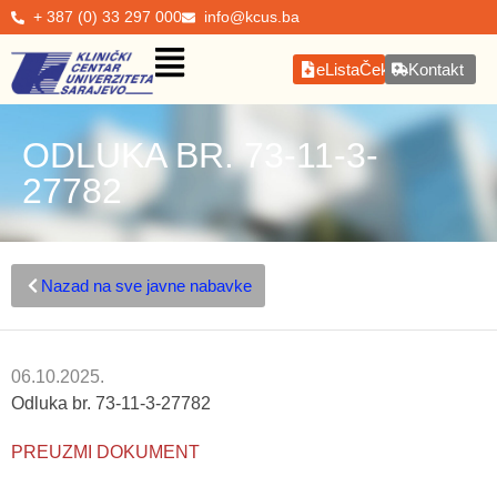
+ 387 (0) 33 297 000
info@kcus.ba
eListaČekanja
Kontakt
ODLUKA BR. 73-11-3-
27782
Nazad na sve javne nabavke
06.10.2025.
Odluka br. 73-11-3-27782
PREUZMI DOKUMENT