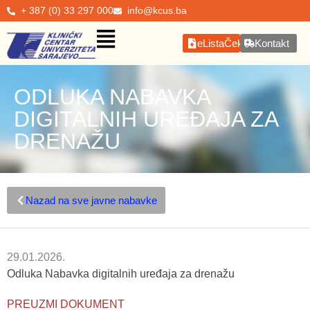
+ 387 (0) 33 297 000
info@kcus.ba
eListaČekanja
Kontakt
ODLUKA NABAVKA
DIGITALNIH UREĐAJA ZA
DRENAŽU
Nazad na sve javne nabavke
29.01.2026.
Odluka Nabavka digitalnih uređaja za drenažu
PREUZMI DOKUMENT