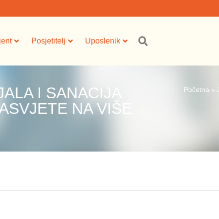
jent
Posjetitelj
Uposlenik
ALA I SANACIJA
Početna
»
ASVJETE NA VIŠE