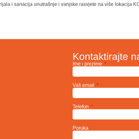
ala i sanacija unutrašnje i vanjske rasvjete na više lokacija 
Kontaktirajte n
Ime i prezime
Vaš email
Telefon
Poruka