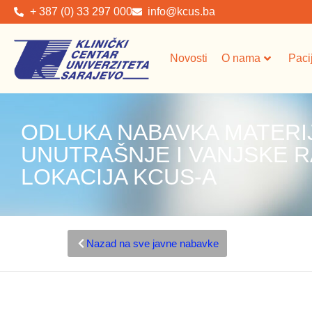
+ 387 (0) 33 297 000
info@kcus.ba
Novosti
O nama
Paci
ODLUKA NABAVKA MATERIJ
UNUTRAŠNJE I VANJSKE R
LOKACIJA KCUS-A
Nazad na sve javne nabavke