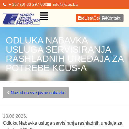
+ 387 (0) 33 297 000
info@kcus.ba
eListaČekanja
Kontakt
ODLUKA NABAVKA
USLUGA SERVISIRANJA
RASHLADNIH UREĐAJA ZA
POTREBE KCUS-A
Nazad na sve javne nabavke
13.06.2026.
Odluka Nabavka usluga servisiranja rashladnih uređaja za