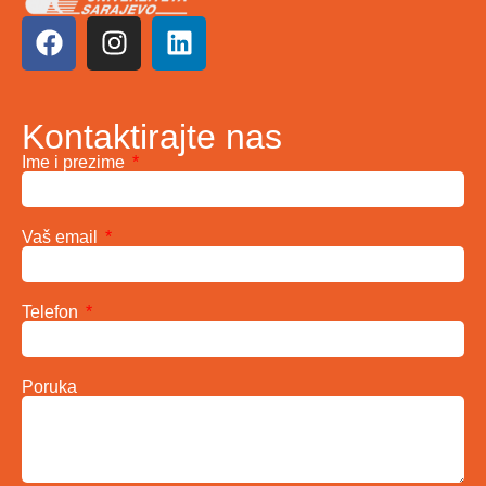
Kontaktirajte nas
Ime i prezime
Vaš email
Telefon
Poruka