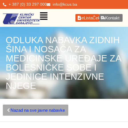
+ 387 (0) 33 297 000
info@kcus.ba
eListaČekanja
Kontakt
ODLUKA NABAVKA ZIDNIH
ŠINA I NOSAČA ZA
MEDICINSKE UREĐAJE ZA
BOLESNIČKE SOBE I
JEDINICE INTENZIVNE
NJEGE
Nazad na sve javne nabavke