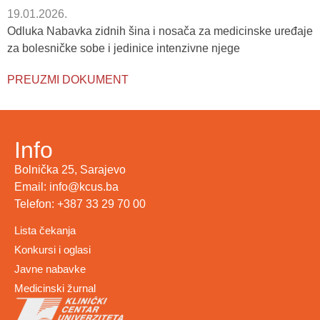
19.01.2026.
Odluka Nabavka zidnih šina i nosača za medicinske uređaje
za bolesničke sobe i jedinice intenzivne njege
PREUZMI DOKUMENT
Info
Bolnička 25, Sarajevo
Email: info@kcus.ba
Telefon: +387 33 29 70 00
Lista čekanja
Konkursi i oglasi
Javne nabavke
Medicinski žurnal