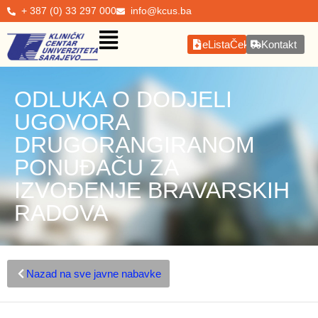
+ 387 (0) 33 297 000
info@kcus.ba
eListaČekanja
Kontakt
ODLUKA O DODJELI
UGOVORA
DRUGORANGIRANOM
PONUĐAČU ZA
IZVOĐENJE BRAVARSKIH
RADOVA
Nazad na sve javne nabavke