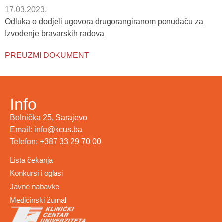
17.03.2023.
Odluka o dodjeli ugovora drugorangiranom ponuđaču za
Izvođenje bravarskih radova
PREUZMI DOKUMENT
Info
Bolnička 25, Sarajevo
Email: info@kcus.ba
Telefon: +387 33 29 70 00
Lista čekanja
Konkursi i oglasi
Javne nabavke
Medicinski žurnal