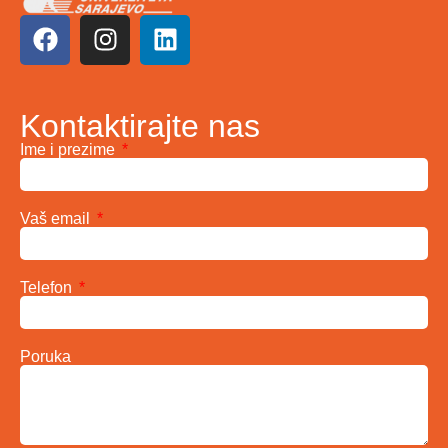
Kontaktirajte nas
Ime i prezime
Vaš email
Telefon
Poruka