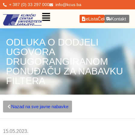
+ 387 (0) 33 297 000
info@kcus.ba
eListaČekanja
Kontakt
ODLUKA O DODJELI
UGOVORA
DRUGORANGIRANOM
PONUĐAČU ZA NABAVKU
FILTERA
Nazad na sve javne nabavke
15.05.2023.