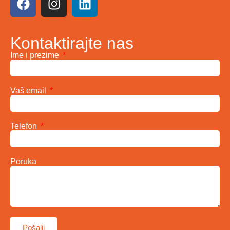
Kontaktirajte nas
Ime i prezime
Vaš email
Telefon
Poruka
Pošalji