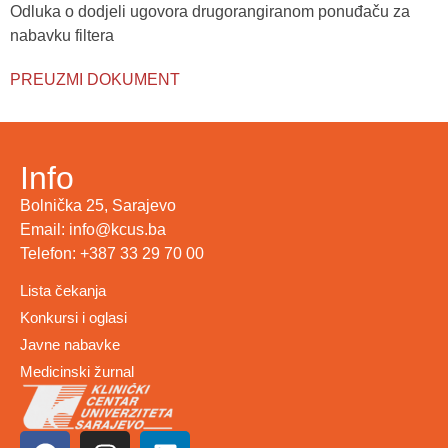
Odluka o dodjeli ugovora drugorangiranom ponuđaču za
nabavku filtera
PREUZMI DOKUMENT
Info
Bolnička 25, Sarajevo
Email: info@kcus.ba
Telefon: +387 33 29 70 00
Lista čekanja
Konkursi i oglasi
Javne nabavke
Medicinski žurnal