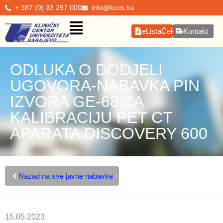
+ 387 (0) 33 297 000
info@kcus.ba
eListaČekanja
Kontakt
ODLUKA O DODJELI
UGOVORA-NABAVKA PIN
IZVORA GE-68 ZA
KALIBRACIJU PET CT
APARATA DISCOVERY 600
Nazad na sve javne nabavke
15.05.2023.