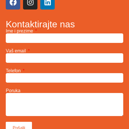
Kontaktirajte nas
Ime i prezime
Vaš email
Telefon
Poruka
Pošalji