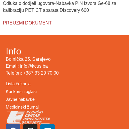
Odluka o dodjeli ugovora-Nabavka PIN izvora Ge-68 za
kalibraciju PET CT aparata Discovery 600
PREUZMI DOKUMENT
Info
Bolnička 25, Sarajevo
Email: info@kcus.ba
Telefon: +387 33 29 70 00
Lista čekanja
Konkursi i oglasi
Javne nabavke
Medicinski žurnal