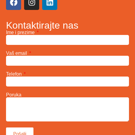
Kontaktirajte nas
Ime i prezime
Vaš email
Telefon
Poruka
Pošalji