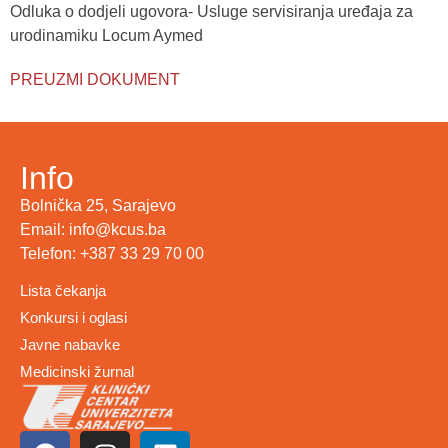
Odluka o dodjeli ugovora- Usluge servisiranja uređaja za
urodinamiku Locum Aymed
PREUZMI DOKUMENT
Info
Bolnička 25, Sarajevo
Email: info@kcus.ba
Telefon: +387 33 29 70 00
Lista čekanja
Konkursi i oglasi
Javne nabavke
Medicinski žurnal