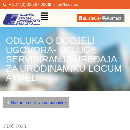
+ 387 (0) 33 297 000
info@kcus.ba
eListaČekanja
Kontakt
ODLUKA O DODJELI
UGOVORA- USLUGE
SERVISIRANJA UREĐAJA
ZA URODINAMIKU LOCUM
AYMED
Nazad na sve javne nabavke
15.05.2023.