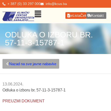
+ 387 (0) 33 297 000
info@kcus.ba
eListaČekanja
Kontakt
ODLUKA O IZBORU BR.
57-11-3-15787-1
Nazad na sve javne nabavke
13.06.2024.
Odluka o izboru br. 57-11-3-15787-1
PREUZMI DOKUMENT