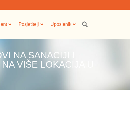
jent
Posjetitelj
Uposlenik
I NA SANACIJI I
NA VIŠE LOKACIJA U