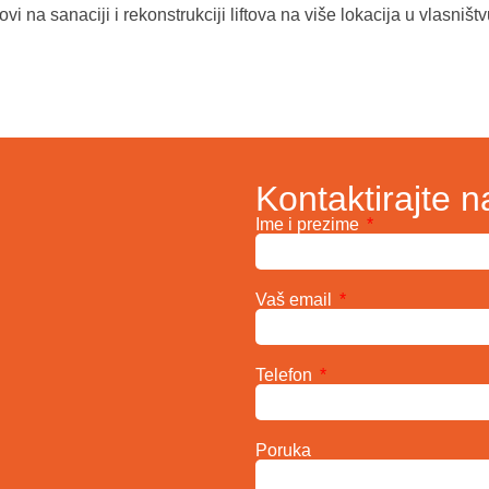
i na sanaciji i rekonstrukciji liftova na više lokacija u vlasni
Kontaktirajte n
Ime i prezime
Vaš email
Telefon
Poruka