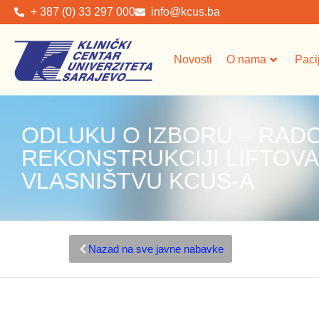
+ 387 (0) 33 297 000
info@kcus.ba
Novosti
O nama
Paci
ODLUKU O IZBORU – RADOV
REKONSTRUKCIJI LIFTOVA 
VLASNIŠTVU KCUS-A
Nazad na sve javne nabavke