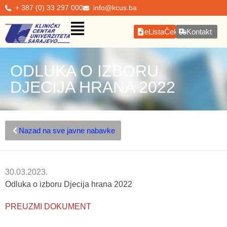
+ 387 (0) 33 297 000
info@kcus.ba
eListaČekanja
Kontakt
ODLUKA O IZBORU
DJECIJA HRANA 2022
Nazad na sve javne nabavke
30.03.2023.
Odluka o izboru Djecija hrana 2022
PREUZMI DOKUMENT