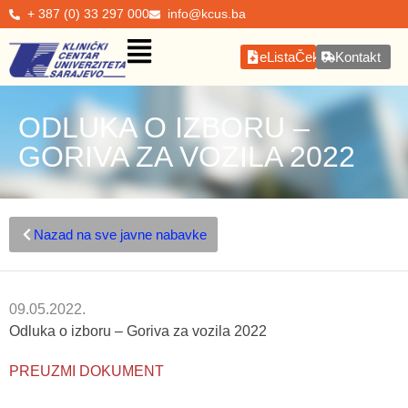
+ 387 (0) 33 297 000
info@kcus.ba
eListaČekanja
Kontakt
ODLUKA O IZBORU –
GORIVA ZA VOZILA 2022
Nazad na sve javne nabavke
09.05.2022.
Odluka o izboru – Goriva za vozila 2022
PREUZMI DOKUMENT