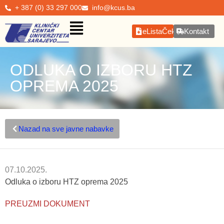
+ 387 (0) 33 297 000
info@kcus.ba
eListaČekanja
Kontakt
ODLUKA O IZBORU HTZ
OPREMA 2025
Nazad na sve javne nabavke
07.10.2025.
Odluka o izboru HTZ oprema 2025
PREUZMI DOKUMENT