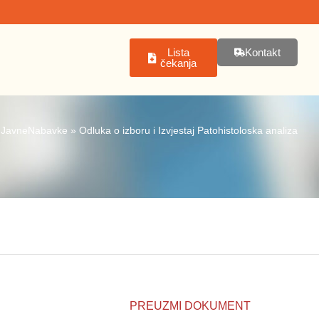
Lista
Kontakt
čekanja
»
JavneNabavke
»
Odluka o izboru i Izvjestaj Patohistoloska analiza
PREUZMI DOKUMENT