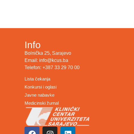
Info
Bolnička 25, Sarajevo
Email: info@kcus.ba
Telefon: +387 33 29 70 00
Lista čekanja
Konkursi i oglasi
Javne nabavke
Medicinski žurnal