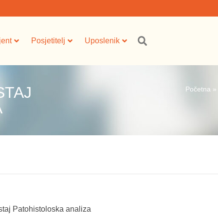
jent
Posjetitelj
Uposlenik
STAJ
Početna
A
staj Patohistoloska analiza