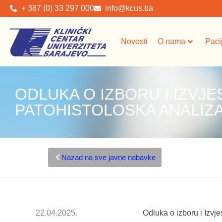
+ 387 (0) 33 297 000
info@kcus.ba
Novosti
O nama
Paci
ODLUKA O IZBORU I IZVJE
PATOHISTOLOSKA ANALIZ
Nazad na sve javne nabavke
22.04.2025.
Odluka o izboru i Izvje