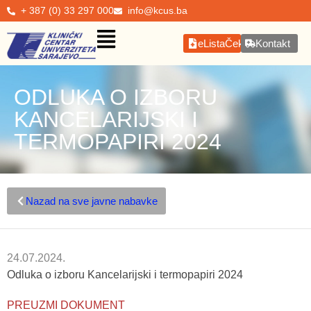
+ 387 (0) 33 297 000
info@kcus.ba
eListaČekanja
Kontakt
ODLUKA O IZBORU
KANCELARIJSKI I
TERMOPAPIRI 2024
Nazad na sve javne nabavke
24.07.2024.
Odluka o izboru Kancelarijski i termopapiri 2024
PREUZMI DOKUMENT