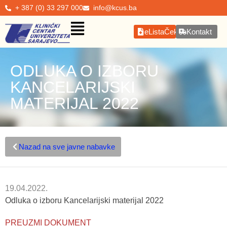
+ 387 (0) 33 297 000
info@kcus.ba
eListaČekanja
Kontakt
ODLUKA O IZBORU
KANCELARIJSKI
MATERIJAL 2022
Nazad na sve javne nabavke
19.04.2022.
Odluka o izboru Kancelarijski materijal 2022
PREUZMI DOKUMENT