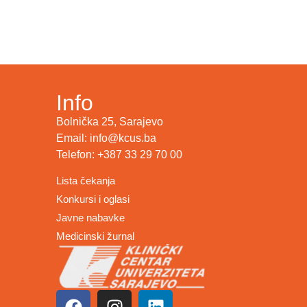
Info
Bolnička 25, Sarajevo
Email: info@kcus.ba
Telefon: +387 33 29 70 00
Lista čekanja
Konkursi i oglasi
Javne nabavke
Medicinski žurnal