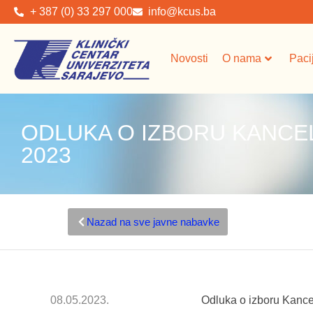
+ 387 (0) 33 297 000
info@kcus.ba
Novosti
O nama
Paci
ODLUKA O IZBORU KANCEL
2023
Nazad na sve javne nabavke
08.05.2023.
Odluka o izboru Kancel