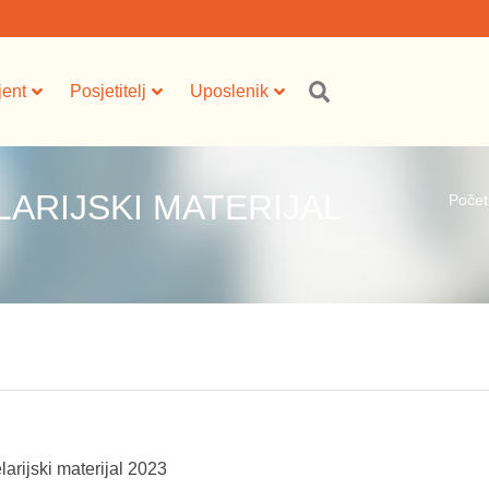
jent
Posjetitelj
Uposlenik
ARIJSKI MATERIJAL
Poče
arijski materijal 2023