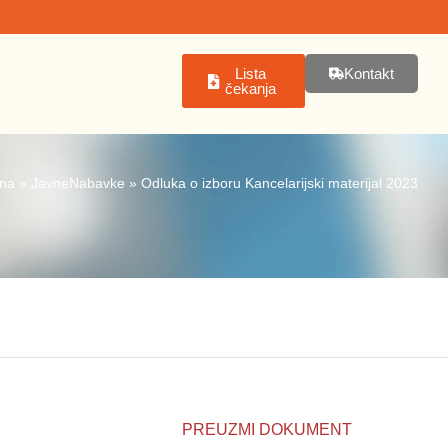
Lista
Kontakt
čekanja
tna
»
JavneNabavke
»
Odluka o izboru Kancelarijski materijal 2023
PREUZMI DOKUMENT