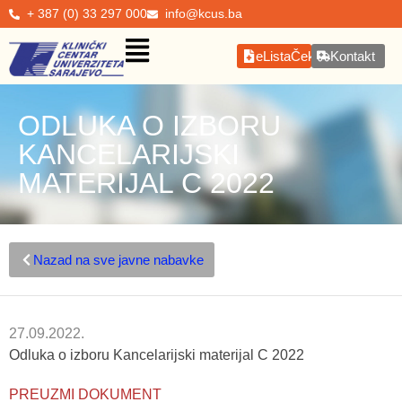
+ 387 (0) 33 297 000
info@kcus.ba
eListaČekanja
Kontakt
ODLUKA O IZBORU
KANCELARIJSKI
MATERIJAL C 2022
Nazad na sve javne nabavke
27.09.2022.
Odluka o izboru Kancelarijski materijal C 2022
PREUZMI DOKUMENT