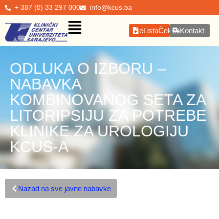
+ 387 (0) 33 297 000
info@kcus.ba
eListaČekanja
Kontakt
ODLUKA O IZBORU –
NABAVKA
KOMBINOVANOG SETA ZA
LITORIPSIJU ZA POTREBE
KLINIKE ZA UROLOGIJU
KCUS-A
Nazad na sve javne nabavke