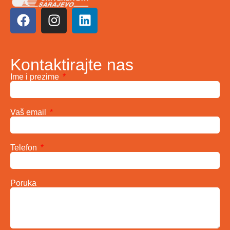
Kontaktirajte nas
Ime i prezime
Vaš email
Telefon
Poruka