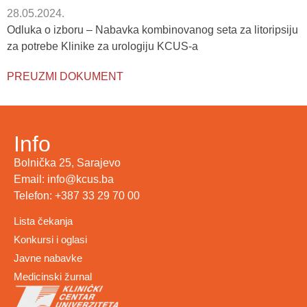
28.05.2024.
Odluka o izboru – Nabavka kombinovanog seta za litoripsiju
za potrebe Klinike za urologiju KCUS-a
PREUZMI DOKUMENT
Info
Bolnička 25, Sarajevo
Email: info@kcus.ba
Telefon: +387 33 29 70 00
Lista čekanja
Konkursi i oglasi
Javne nabavke
Medicinski žurnal