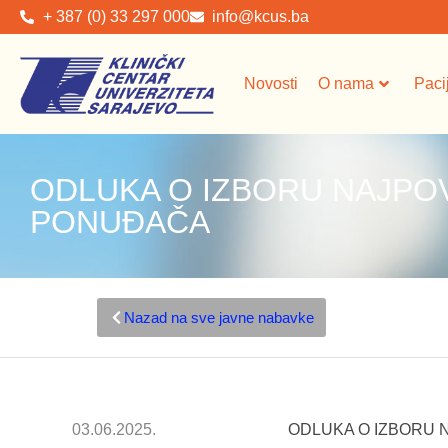
+ 387 (0) 33 297 000
info@kcus.ba
Novosti
O nama
Paci
ODLUKA O IZBORU NAJPO
PONUĐAČA
Nazad na sve javne nabavke
03.06.2025.
ODLUKA O IZBORU 