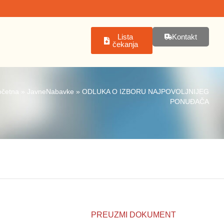
Lista
Kontakt
čekanja
očetna
»
JavneNabavke
»
ODLUKA O IZBORU NAJPOVOLJNIJEG
PONUĐAČA
PREUZMI DOKUMENT