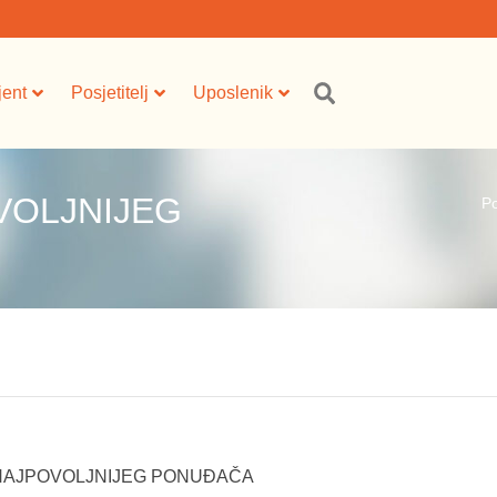
jent
Posjetitelj
Uposlenik
VOLJNIJEG
P
NAJPOVOLJNIJEG PONUĐAČA