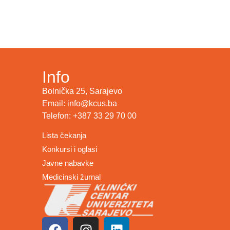
Info
Bolnička 25, Sarajevo
Email: info@kcus.ba
Telefon: +387 33 29 70 00
Lista čekanja
Konkursi i oglasi
Javne nabavke
Medicinski žurnal